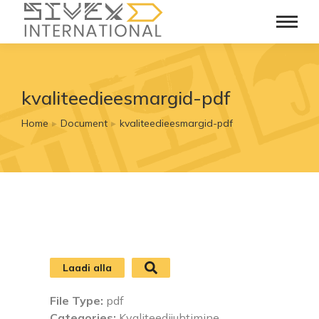
kvaliteedieesmargid-pdf
Home
Document
kvaliteedieesmargid-pdf
You are here:
Laadi alla
File Type:
pdf
Categories:
Kvaliteedijuhtimine