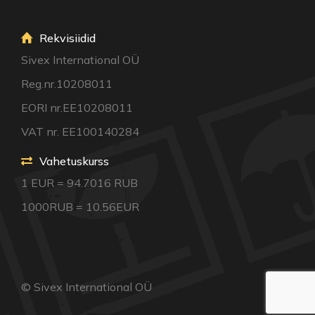
Rekvisiidid
Sivex International OÜ
Reg.nr.10208011
EORI nr.EE10208011
VAT nr. EE100140284
Vahetuskurss
1 EUR = 94.7016 RUB
1000RUB = 10.56EUR
© Sivex International OÜ