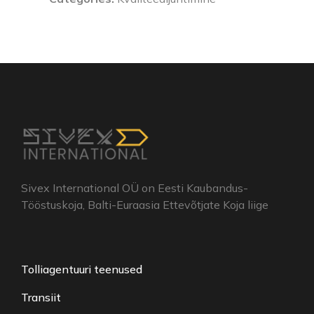
Sivex International OÜ on Eesti Kaubandus-
Tööstuskoja, Balti-Euraasia Ettevõtjate Koja liige
Tolliagentuuri teenused
Transiit