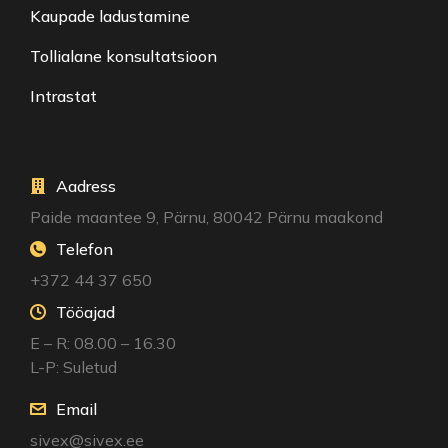
Kaupade ladustamine
Tollialane konsultatsioon
Intrastat
Aadress
Paide maantee 9, Pärnu, 80042 Pärnu maakond
Telefon
+372 44 37 650
Tööajad
E – R: 08.00 – 16.30
L-P: Suletud
Email
sivex@sivex.ee